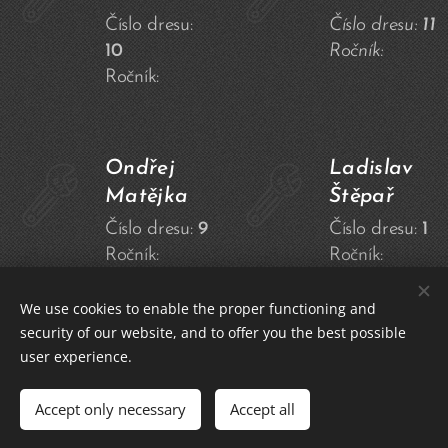
Číslo dresu:
Číslo dresu:
11
10
Ročník:
Ročník:
Ondřej
Ladislav
Matějka
Štěpař
Číslo dresu:
9
Číslo dresu:
1
Ročník:
Ročník:
We use cookies to enable the proper functioning and
security of our website, and to offer you the best possible
user experience.
Nohejbal Český Brod 2022
Accept only necessary
Accept all
Vytvořeno službou
Webnode
Cookies