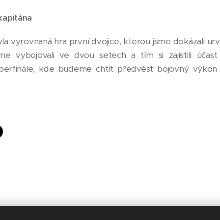
kapitána
a vyrovnaná hra první dvojice, kterou jsme dokázali urv
jsme vybojovali ve dvou setech a tím si zajistili úča
rfinále, kde budeme chtít předvést bojovný výkon o 