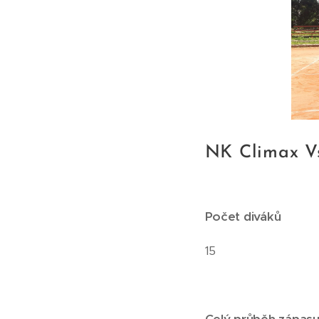
NK Climax Vs
Počet diváků
15
Celý průběh zápas