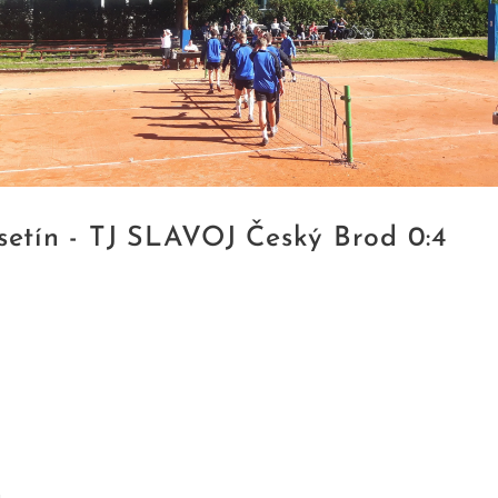
etín - TJ SLAVOJ Český Brod 0:4
u