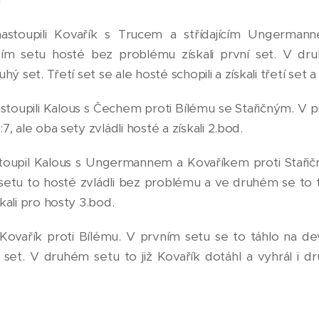
nastoupili Kovařík s Trucem a střídajícím Ungermann
vním setu hosté bez problému získali první set. V dru
uhý set. Třetí set se ale hosté schopili a získali třetí set a 
stoupili Kalous s Čechem proti Bílému se Stařičným. V 
:7, ale oba sety zvládli hosté a získali 2.bod.
astoupil Kalous s Ungermannem a Kovaříkem proti Stař
tu to hosté zvládli bez problému a ve druhém se to tá
skali pro hosty 3.bod.
 Kovařík proti Bílému. V prvním setu se to táhlo na dev
ní set. V druhém setu to již Kovařík dotáhl a vyhrál i d