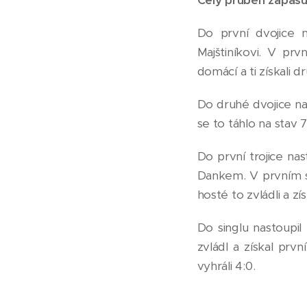
Do první dvojice 
Majštiníkovi. V pr
domácí a ti získali dr
Do druhé dvojice na
se to táhlo na stav 7
Do první trojice n
Dankem. V prvním se
hosté to zvládli a zí
Do singlu nastoupil
zvládl a získal prv
vyhráli 4:0.