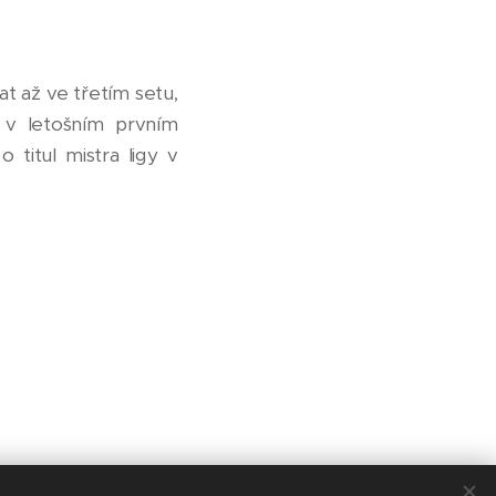
at až ve třetím setu,
st v letošním prvním
titul mistra ligy v