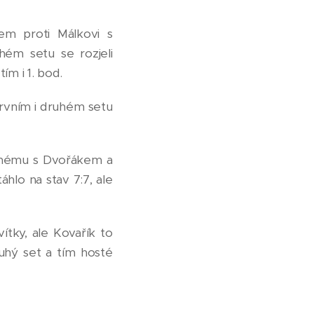
em proti Málkovi s
hém setu se rozjeli
tím i 1. bod.
prvním i druhém setu
ičnému s Dvořákem a
hlo na stav 7:7, ale
ítky, ale Kovařík to
ruhý set a tím hosté