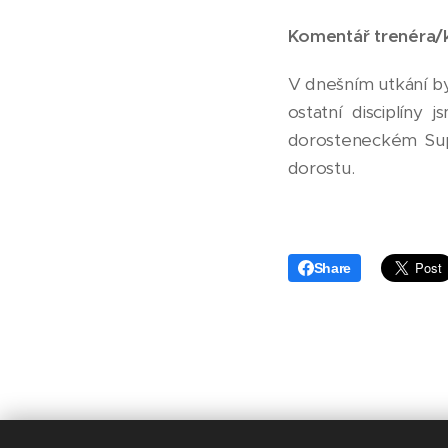
Komentář trenéra/
V dnešním utkání byl
ostatní disciplíny 
dorosteneckém Supe
dorostu.
Share